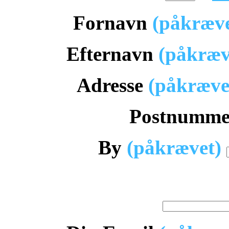
Fornavn
(påkræv
Efternavn
(påkræv
Adresse
(påkræve
Postnumm
By
(påkrævet)
Fødselsdato (d