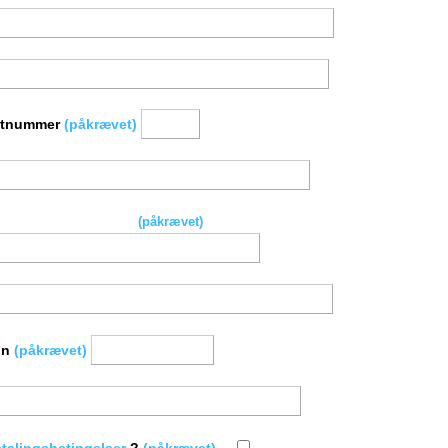
stnummer
(påkrævet)
elsdato (dd-mm-åååå)
(påkrævet)
on
(påkrævet)
talingsbetingelser
?
(påkrævet)