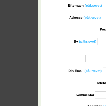
Efternavn
(påkrævet)
Adresse
(påkrævet)
Po
By
(påkrævet)
Føds
Din Email
(påkrævet)
Telef
Kommentar
Accepter
be