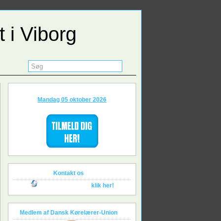
Næste holdstart :
Mandag 05 oktober 2026
Kontakt os
Send os en e-mail,
klik her!
Medlem af Dansk Kørelærer-Union