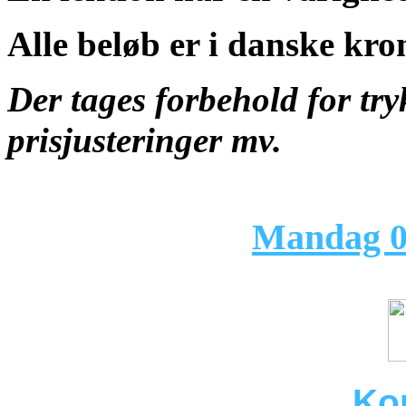
Alle beløb er i danske kro
Der tages forbehold for try
prisjusteringer mv.
Næste 
Mandag 0
Ko