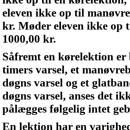
eleven ikke op til manøvr
kr. Møder eleven ikke op t
1000,00 kr.
Såfremt en kørelektion er 
timers varsel, et manøvre
døgns varsel og et glatba
døgns varsel, anses det ik
pålægges følgelig intet geb
En lektion har en varighed