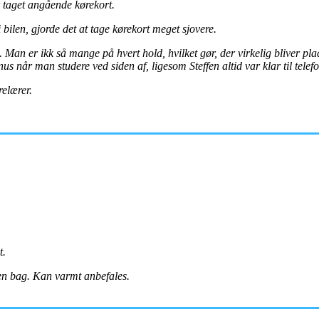
r taget angående kørekort.
i bilen, gjorde det at tage kørekort meget sjovere.
d. Man er ikk så mange på hvert hold, hvilket gør, der virkelig bliver p
 når man studere ved siden af, ligesom Steffen altid var klar til telef
relærer.
t.
ien bag. Kan varmt anbefales.