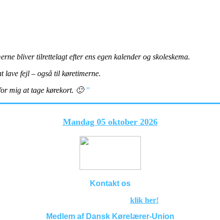
erne bliver tilrettelagt efter ens egen kalender og skoleskema.
 lave fejl – også til køretimerne.
 for mig at tage kørekort. 🙂
”
Næste holdstart :
Mandag 05 oktober 2026
Kontakt os
Send os en e-mail,
klik her!
Medlem af Dansk Kørelærer-Union