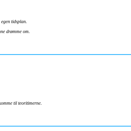
s egen tidsplan.
kunne drømme om.
komme til teoritimerne.